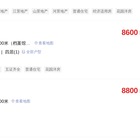
态地产
江景地产
山景地产
河景地产
普通住宅
经济适用房
花园洋房
8600
00米（档案馆西
查看地图
| 四居(1)
全部户型
盘
五证齐全
普通住宅
花园洋房
8800
00米
查看地图