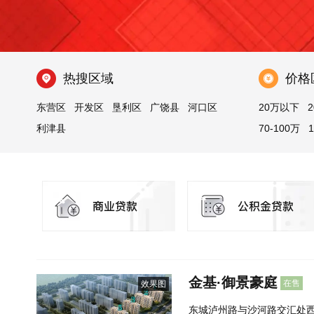
热搜区域
价格
东营区
开发区
垦利区
广饶县
河口区
20万以下
2
利津县
70-100万
金基·御景豪庭
在售
效果图
东城泸州路与沙河路交汇处