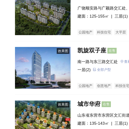
广饶顺安路与广颖路交汇处
北侧
建面：125-155㎡ |
三居(1)
公园地产
科技住宅
大平层
凯旋双子座
在售
效果图
南一路与东三路交汇处
查
一居(2)
全部户型
公园地产
创意地产
科技住
商业街商铺
普通住宅
经济
城市华府
在售
效果图
山东省东营市东营区文汇街
建面：135-143㎡ |
三居(1)