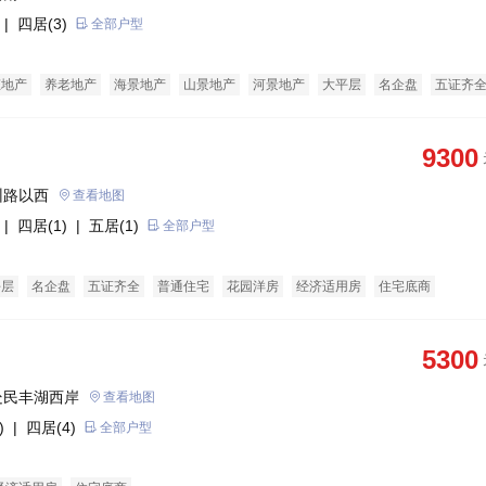
| 四居(3)
全部户型
态地产
养老地产
海景地产
山景地产
河景地产
大平层
名企盘
五证齐
花园洋房
酒店式公寓
限价房
9300
州路以西
查看地图
| 四居(1)
| 五居(1)
全部户型
平层
名企盘
五证齐全
普通住宅
花园洋房
经济适用房
住宅底商
5300
处民丰湖西岸
查看地图
)
| 四居(4)
全部户型