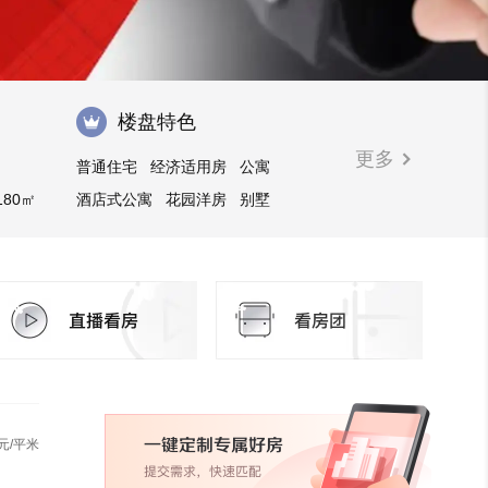
楼盘特色
更多
普通住宅
经济适用房
公寓
180㎡
酒店式公寓
花园洋房
别墅
写字楼
商业街商铺
住宅底商
元/平米