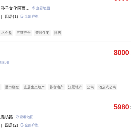
、孙子文化园西门
查看地图
| 四居(1)
全部户型
名企盘
五证齐全
普通住宅
洋房
8000
看地图
宅
潜力楼盘
宜居生态地产
养老地产
江景地产
公寓
酒店式公寓
适用房
花园洋房
5980
道潍坊路
查看地图
| 四居(2)
全部户型