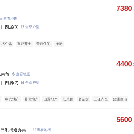
7380
查看地图
| 四居(3)
全部户型
名企盘
五证齐全
普通住宅
洋房
4400
东南角
查看地图
| 四居(2)
全部户型
盘
中式地产
养老地产
山景地产
低总价
名企盘
五证齐全
普通住宅
酒店式公寓
公租房
5600
、垦利街道办吴旺
查看地图