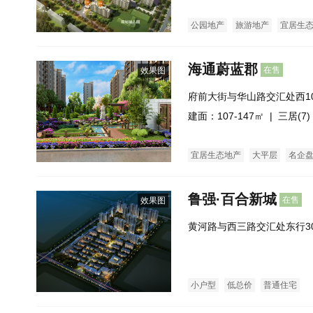
公园地产
旅游地产
宜居生
限价房
酒店式公寓
海通蔚蓝郡
在售
效果图
府前大街与华山路交汇处西1
侧）
建面：107-147㎡ |
三居(7)
宜居生态地产
大平层
名企
鲁强·百合新城
在售
效果图
黄河路与西三路交汇处东行3
小户型
低总价
普通住宅