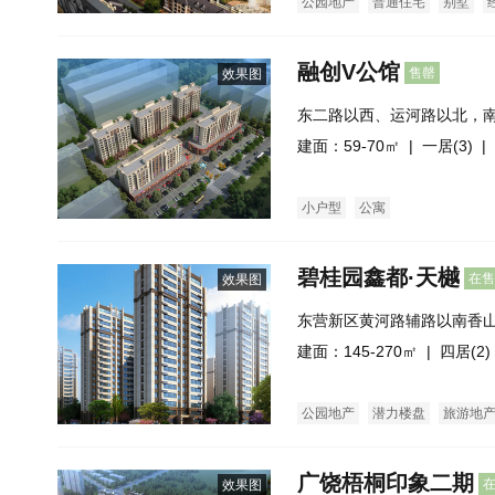
公园地产
普通住宅
别墅
融创V公馆
售罄
效果图
东二路以西、运河路以北，
50万㎡生活社区
建面：59-70㎡ |
一居(3)
| 
小户型
公寓
碧桂园鑫都·天樾
在售
效果图
东营新区黄河路辅路以南香
建面：145-270㎡ |
四居(2)
公园地产
潜力楼盘
旅游地
花园洋房
洋房
公寓
市场
广饶梧桐印象二期
效果图