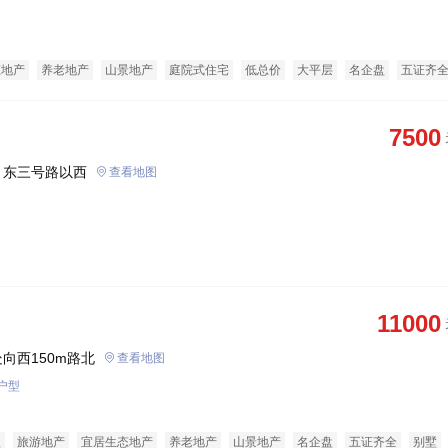
态地产
养老地产
山景地产
庭院式住宅
低总价
大平层
名企盘
五证齐
经济适用房
7500
、东三号路以西
查看地图
11000
向西150m路北
查看地图
户型
盘
旅游地产
宜居生态地产
养老地产
山景地产
名企盘
五证齐全
别墅