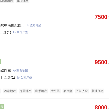
经济适用房
住宅底商
7500
南邻中南世纪锦城
查看地图
二居(1)
全部户型
9500
山路以东
查看地图
| 五居(1)
全部户型
产
养老地产
海景地产
山景地产
大平层
名企盘
五证齐全
普通住宅
类商铺
经济适用房
商务公寓
8000
在售