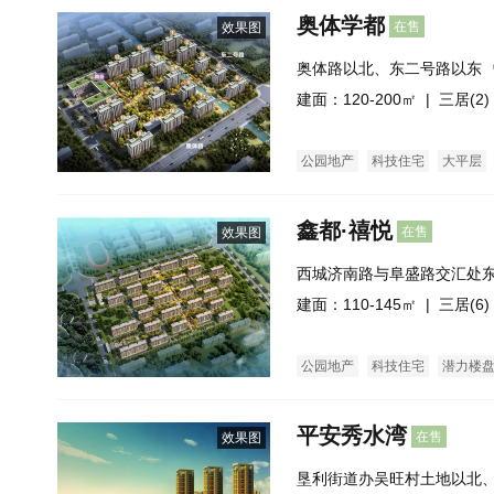
奥体学都
在售
效果图
奥体路以北、东二号路以东
建面：120-200㎡ |
三居(2)
公园地产
科技住宅
大平层
鑫都·禧悦
在售
效果图
西城济南路与阜盛路交汇处
建面：110-145㎡ |
三居(6)
公园地产
科技住宅
潜力楼
花园洋房
公寓
经济适用房
平安秀水湾
在售
效果图
垦利街道办吴旺村土地以北