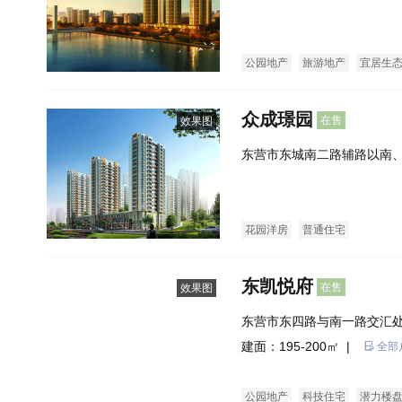
村土地以东
公园地产
旅游地产
宜居生
花园洋房
普通住宅
公寓
众成璟园
在售
效果图
东营市东城南二路辅路以南
花园洋房
普通住宅
东凯悦府
在售
效果图
东营市东四路与南一路交汇处
建面：195-200㎡ |
全部
公园地产
科技住宅
潜力楼