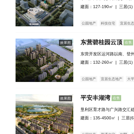
建面：127-190㎡ |
三居(1)
公园地产
科技住宅
宜居生
普通住宅
经济适用房
洋房
东营碧桂园云顶
在售
效果图
东营开发区运河路以南、登
建面：132-260㎡ |
三居(1)
公园地产
宜居生态地产
大
平安丰湖湾
在售
效果图
垦利区育才路与广兴路交汇
建面：135-4500㎡ |
三居(6