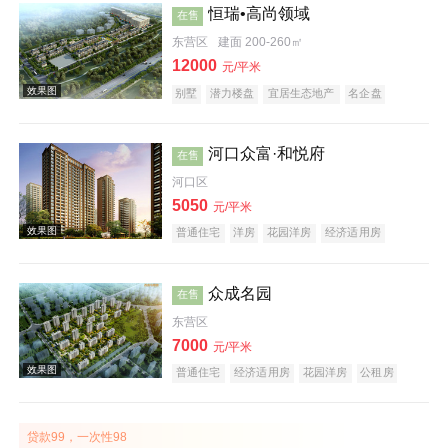
恒瑞•高尚领域
在售
东营区
建面 200-260㎡
12000
元/平米
别墅
潜力楼盘
宜居生态地产
名企盘
五证齐全
河口众富·和悦府
在售
效果图
河口区
5050
元/平米
普通住宅
洋房
花园洋房
经济适用房
商务公寓
住宅底商
创意地产
科技住宅
潜力楼盘
中式地产
宜居生态地产
海景地产
江景地产
名企盘
众成名园
在售
东营区
效果图
7000
元/平米
普通住宅
经济适用房
花园洋房
公租房
酒店式公寓
公园地产
贷款99，一次性98