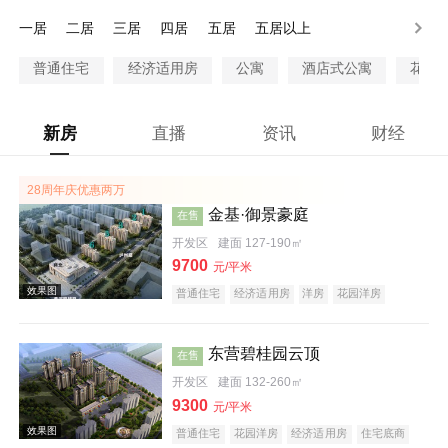
100万以上
一居
二居
三居
四居
五居
五居以上
普通住宅
经济适用房
公寓
酒店式公寓
花园
新房
直播
资讯
财经
28周年庆优惠两万
金基·御景豪庭
在售
开发区
建面 127-190㎡
9700
元/平米
普通住宅
经济适用房
洋房
花园洋房
酒店式公寓
限价房
公园地产
科技住宅
宜居生态地产
养老地产
海景地产
山景地产
河景地产
大平层
名企盘
五证齐全
东营碧桂园云顶
在售
开发区
建面 132-260㎡
9300
元/平米
普通住宅
花园洋房
经济适用房
住宅底商