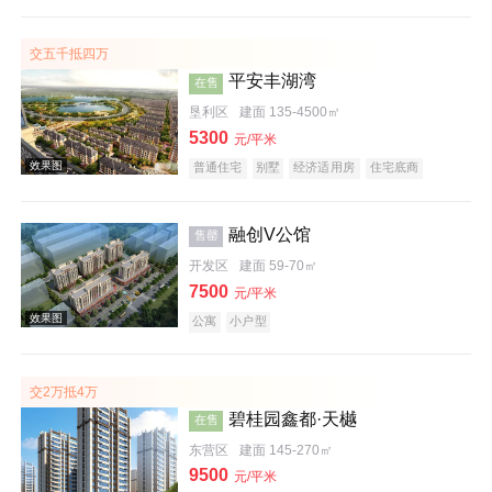
公园地产
宜居生态地产
大平层
名企盘
五证齐全
交五千抵四万
平安丰湖湾
在售
效果图
垦利区
建面 135-4500㎡
5300
元/平米
普通住宅
别墅
经济适用房
住宅底商
公园地产
融创V公馆
售罄
开发区
建面 59-70㎡
效果图
7500
元/平米
公寓
小户型
交2万抵4万
碧桂园鑫都·天樾
在售
东营区
建面 145-270㎡
9500
元/平米