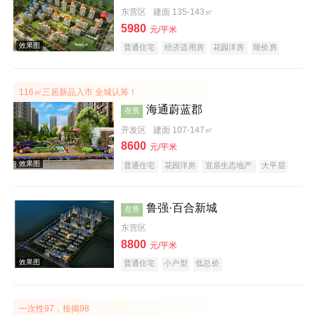
东营区
建面 135-143㎡
5980
元/平米
普通住宅
经济适用房
花园洋房
限价房
酒店式公寓
公园地产
旅游地产
宜居生态地产
江景地产
山景地产
河景地产
116㎡三居新品入市 全城认筹！
效果图
海通蔚蓝郡
在售
开发区
建面 107-147㎡
8600
元/平米
普通住宅
花园洋房
宜居生态地产
大平层
名企盘
五证齐全
鲁强·百合新城
在售
东营区
效果图
8800
元/平米
普通住宅
小户型
低总价
一次性97，按揭98