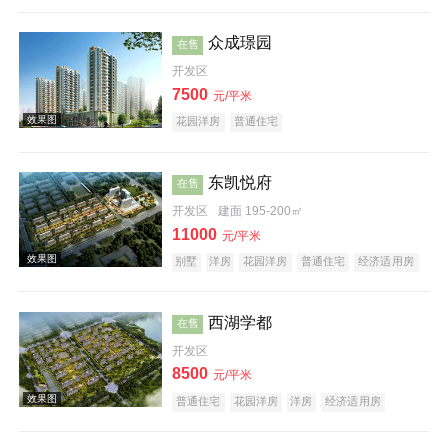
公园地产
旅游地产
宜居生态地产
养老地产
效果图
山景地产
庭院式住宅
低总价
大平层
名企盘
五证齐全
众成璟园
在售
开发区
7500
元/平米
花园洋房
普通住宅
东凯悦府
在售
开发区
建面 195-200㎡
效果图
11000
元/平米
别墅
洋房
花园洋房
普通住宅
经济适用房
住宅底商
酒店式公寓
公园地产
科技住宅
潜力楼盘
旅游地产
宜居生态地产
养老地产
山景地产
名企盘
五证齐全
西湖学都
在售
开发区
8500
元/平米
普通住宅
花园洋房
洋房
经济适用房
效果图
创意地产
海景地产
小户型
低总价
大平层
名企盘
五证齐全