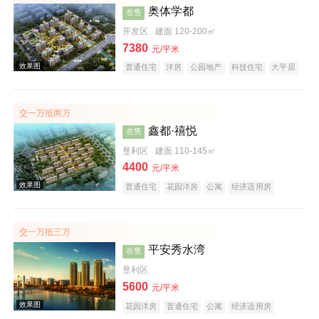
奥体学都
在售
开发区
建面 120-200㎡
7380
元/平米
效果图
普通住宅
洋房
公园地产
科技住宅
大平层
名企盘
五证齐全
交一万抵两万
鑫都·禧悦
在售
垦利区
建面 110-145㎡
4400
元/平米
普通住宅
花园洋房
公寓
经济适用房
酒店式公寓
公租房
公园地产
科技住宅
效果图
潜力楼盘
中式地产
养老地产
山景地产
低总价
名企盘
五证齐全
交一万抵三万
平安秀水湾
在售
垦利区
5600
元/平米
花园洋房
普通住宅
公寓
经济适用房