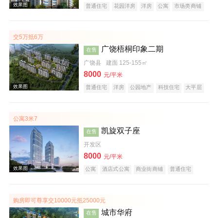
效果图
普通住宅
花园洋房
洋房
公寓
市场类商铺
经济适用房
商务公寓
公园地产
潜力楼盘
旅游地产
养老地产
海景地产
山景地产
大平层
名企盘
五证齐全
交5万抵6万
广饶梧桐印象二期
在售
广饶县
建面 125-155㎡
8000
元/平米
效果图
普通住宅
洋房
公园地产
科技住宅
大平层
名企盘
五证齐全
公寓3米7
凯旋双子座
在售
开发区
8000
元/平米
公寓
酒店式公寓
商业街商铺
普通住宅
经济适用房
花园洋房
公园地产
创意地产
效果图
科技住宅
潜力楼盘
宜居生态地产
养老地产
江景地产
购房即可尊享交10000元抵25000元
城市华府
在售