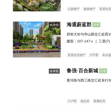
公园地产
旅游地产
宜居生
限价房
酒店式公寓
海通蔚蓝郡
在售
效果图
府前大街与华山路交汇处西1
侧）
建面：107-147㎡ |
三居(7)
宜居生态地产
大平层
名企
鲁强·百合新城
在售
效果图
黄河路与西三路交汇处东行3
小户型
低总价
普通住宅