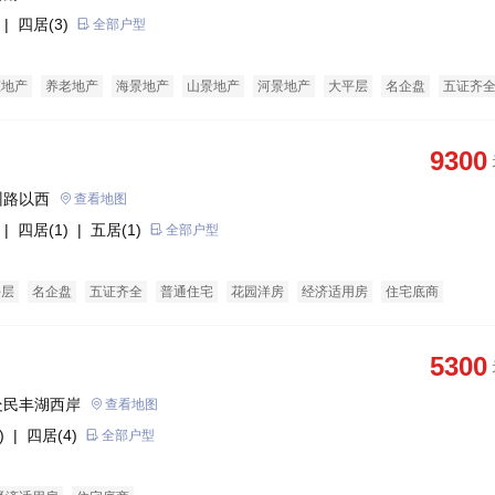
| 四居(3)
全部户型
态地产
养老地产
海景地产
山景地产
河景地产
大平层
名企盘
五证齐
花园洋房
酒店式公寓
限价房
9300
州路以西
查看地图
| 四居(1)
| 五居(1)
全部户型
平层
名企盘
五证齐全
普通住宅
花园洋房
经济适用房
住宅底商
5300
处民丰湖西岸
查看地图
)
| 四居(4)
全部户型