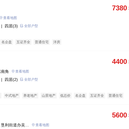
7380
查看地图
| 四居(3)
全部户型
名企盘
五证齐全
普通住宅
洋房
4400
东南角
查看地图
| 四居(2)
全部户型
盘
中式地产
养老地产
山景地产
低总价
名企盘
五证齐全
普通住宅
酒店式公寓
公租房
5600
、垦利街道办吴旺
查看地图