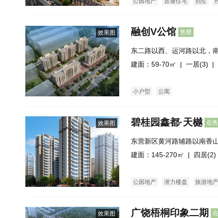
公园地产
普通住宅
别墅
融创V公馆
售罄
效果图
东二路以西、运河路以北，
50万㎡生活社区
建面：59-70㎡ |
一居(3)
| 
小户型
公寓
碧桂园鑫都·天樾
在售
效果图
东营新区黄河路辅路以南香
建面：145-270㎡ |
四居(2)
公园地产
潜力楼盘
旅游地
花园洋房
洋房
公寓
市场
广饶梧桐印象二期
效果图