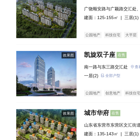
广饶顺安路与广颖路交汇处
北侧
建面：125-155㎡ |
三居(1)
公园地产
科技住宅
大平层
凯旋双子座
在售
效果图
南一路与东三路交汇处
查
一居(2)
全部户型
公园地产
创意地产
科技住
商业街商铺
普通住宅
经济
城市华府
在售
效果图
山东省东营市东营区文汇街
建面：135-143㎡ |
三居(1)