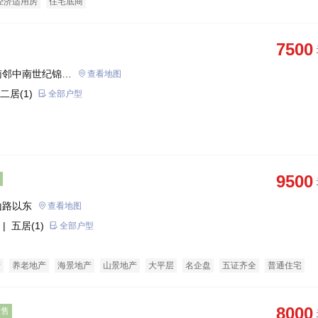
经济适用房
住宅底商
7500
南邻中南世纪锦城
查看地图
二居(1)
全部户型
9500
山路以东
查看地图
| 五居(1)
全部户型
产
养老地产
海景地产
山景地产
大平层
名企盘
五证齐全
普通住宅
类商铺
经济适用房
商务公寓
8000
在售