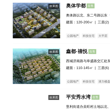
奥体学都
在售
效果图
奥体路以北、东二号路以东
建面：120-200㎡ |
三居(2)
公园地产
科技住宅
大平层
鑫都·禧悦
在售
效果图
西城济南路与阜盛路交汇处
建面：110-145㎡ |
三居(6)
公园地产
科技住宅
潜力楼
花园洋房
公寓
经济适用房
平安秀水湾
在售
效果图
垦利街道办吴旺村土地以北