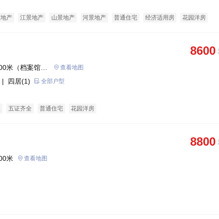
态地产
江景地产
山景地产
河景地产
普通住宅
经济适用房
花园洋房
8600
00米（档案馆西
查看地图
| 四居(1)
全部户型
盘
五证齐全
普通住宅
花园洋房
8800
00米
查看地图