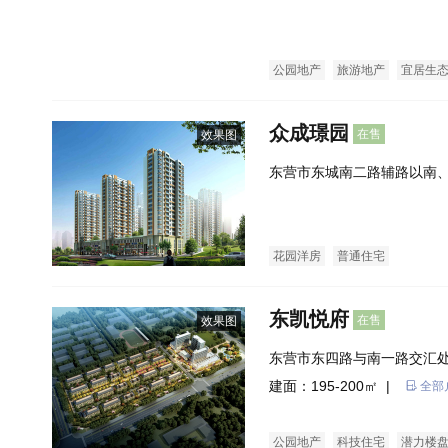
村土地以东
公园地产
旅游地产
宜居生
花园洋房
普通住宅
公寓
众成璟园
在售
效果图
东营市东城南二路辅路以南
花园洋房
普通住宅
东凯悦府
在售
效果图
东营市东四路与南一路交汇处
建面：195-200㎡ |
全部
公园地产
科技住宅
潜力楼