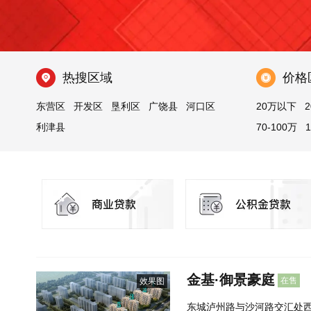
热搜区域
价格
东营区
开发区
垦利区
广饶县
河口区
20万以下
2
利津县
70-100万
金基·御景豪庭
在售
效果图
东城泸州路与沙河路交汇处