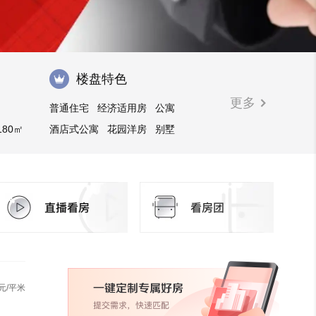
楼盘特色
更多
普通住宅
经济适用房
公寓
180㎡
酒店式公寓
花园洋房
别墅
写字楼
商业街商铺
住宅底商
元/平米