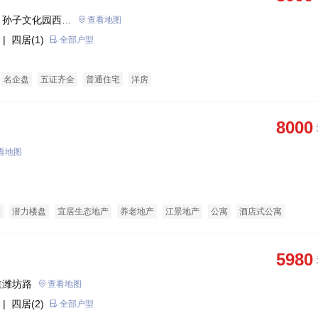
、孙子文化园西门
查看地图
| 四居(1)
全部户型
名企盘
五证齐全
普通住宅
洋房
8000
看地图
宅
潜力楼盘
宜居生态地产
养老地产
江景地产
公寓
酒店式公寓
适用房
花园洋房
5980
道潍坊路
查看地图
| 四居(2)
全部户型