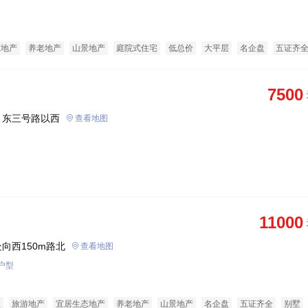
态地产
养老地产
山景地产
庭院式住宅
低总价
大平层
名企盘
五证齐
经济适用房
7500
、东三号路以西
查看地图
11000
向西150m路北
查看地图
户型
盘
旅游地产
宜居生态地产
养老地产
山景地产
名企盘
五证齐全
别墅