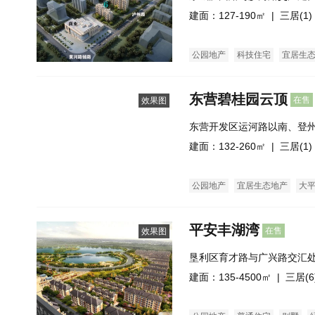
建面：127-190㎡ |
三居(1)
公园地产
科技住宅
宜居生
普通住宅
经济适用房
洋房
东营碧桂园云顶
在售
效果图
东营开发区运河路以南、登
建面：132-260㎡ |
三居(1)
公园地产
宜居生态地产
大
平安丰湖湾
在售
效果图
垦利区育才路与广兴路交汇
建面：135-4500㎡ |
三居(6