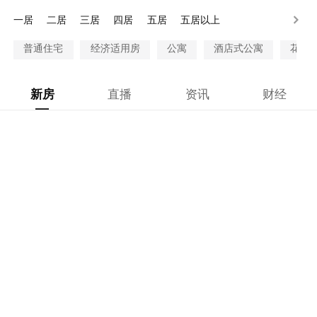
100万以上
一居
二居
三居
四居
五居
五居以上
普通住宅
经济适用房
公寓
酒店式公寓
花园
新房
直播
资讯
财经