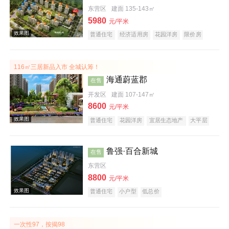
东营区
建面 135-143㎡
5980
元/平米
普通住宅
经济适用房
花园洋房
限价房
酒店式公寓
公园地产
旅游地产
宜居生态地产
江景地产
山景地产
河景地产
116㎡三居新品入市 全城认筹！
效果图
海通蔚蓝郡
在售
开发区
建面 107-147㎡
8600
元/平米
普通住宅
花园洋房
宜居生态地产
大平层
名企盘
五证齐全
鲁强·百合新城
在售
东营区
效果图
8800
元/平米
普通住宅
小户型
低总价
一次性97，按揭98