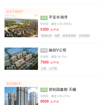
公园地产
宜居生态地产
大平层
名企盘
五证齐全
交五千抵四万
平安丰湖湾
在售
效果图
垦利区
建面 135-4500㎡
5300
元/平米
普通住宅
别墅
经济适用房
住宅底商
公园地产
融创V公馆
售罄
开发区
建面 59-70㎡
效果图
7500
元/平米
公寓
小户型
交2万抵4万
碧桂园鑫都·天樾
在售
东营区
建面 145-270㎡
9500
元/平米