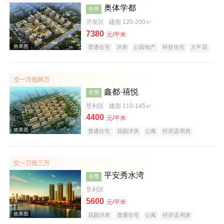
奥体学都
在售
开发区
建面 120-200㎡
7380
元/平米
效果图
普通住宅
洋房
公园地产
科技住宅
大平层
名企盘
五证齐全
交一万抵两万
鑫都·禧悦
在售
垦利区
建面 110-145㎡
4400
元/平米
普通住宅
花园洋房
公寓
经济适用房
酒店式公寓
公租房
公园地产
科技住宅
效果图
潜力楼盘
中式地产
养老地产
山景地产
低总价
名企盘
五证齐全
交一万抵三万
平安秀水湾
在售
垦利区
5600
元/平米
花园洋房
普通住宅
公寓
经济适用房