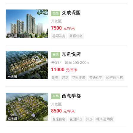
公园地产
旅游地产
宜居生态地产
养老地产
效果图
山景地产
庭院式住宅
低总价
大平层
名企盘
五证齐全
众成璟园
在售
开发区
7500
元/平米
花园洋房
普通住宅
东凯悦府
在售
开发区
建面 195-200㎡
效果图
11000
元/平米
别墅
洋房
花园洋房
普通住宅
经济适用房
住宅底商
酒店式公寓
公园地产
科技住宅
潜力楼盘
旅游地产
宜居生态地产
养老地产
山景地产
名企盘
五证齐全
西湖学都
在售
开发区
8500
元/平米
普通住宅
花园洋房
洋房
经济适用房
效果图
创意地产
海景地产
小户型
低总价
大平层
名企盘
五证齐全