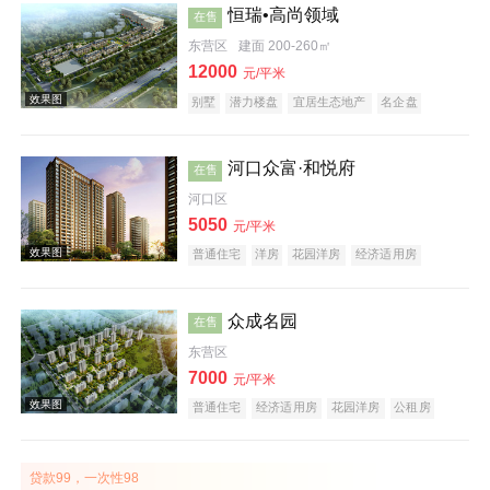
恒瑞•高尚领域
在售
东营区
建面 200-260㎡
12000
元/平米
别墅
潜力楼盘
宜居生态地产
名企盘
五证齐全
河口众富·和悦府
在售
效果图
河口区
5050
元/平米
普通住宅
洋房
花园洋房
经济适用房
商务公寓
住宅底商
创意地产
科技住宅
潜力楼盘
中式地产
宜居生态地产
海景地产
江景地产
名企盘
众成名园
在售
东营区
效果图
7000
元/平米
普通住宅
经济适用房
花园洋房
公租房
酒店式公寓
公园地产
贷款99，一次性98