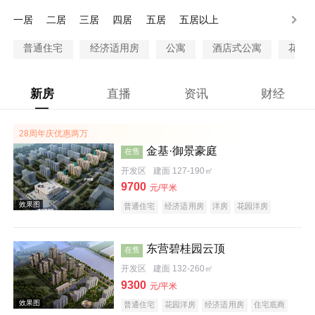
100万以上
一居
二居
三居
四居
五居
五居以上
普通住宅
经济适用房
公寓
酒店式公寓
花园
新房
直播
资讯
财经
28周年庆优惠两万
金基·御景豪庭
在售
开发区
建面 127-190㎡
9700
元/平米
普通住宅
经济适用房
洋房
花园洋房
酒店式公寓
限价房
公园地产
科技住宅
宜居生态地产
养老地产
海景地产
山景地产
河景地产
大平层
名企盘
五证齐全
东营碧桂园云顶
在售
开发区
建面 132-260㎡
9300
元/平米
普通住宅
花园洋房
经济适用房
住宅底商