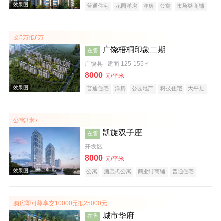
效果图
普通住宅
花园洋房
洋房
公寓
市场类商铺
经济适用房
商务公寓
公园地产
潜力楼盘
旅游地产
养老地产
海景地产
山景地产
大平层
名企盘
五证齐全
交5万抵6万
广饶梧桐印象二期
在售
广饶县
建面 125-155㎡
8000
元/平米
效果图
普通住宅
洋房
公园地产
科技住宅
大平层
名企盘
五证齐全
公寓3米7
凯旋双子座
在售
开发区
8000
元/平米
公寓
酒店式公寓
商业街商铺
普通住宅
经济适用房
花园洋房
公园地产
创意地产
效果图
科技住宅
潜力楼盘
宜居生态地产
养老地产
江景地产
购房即可尊享交10000元抵25000元
城市华府
在售