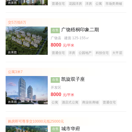
效果图
普通住宅
花园洋房
洋房
公寓
市场类商铺
经济适用房
商务公寓
公园地产
潜力楼盘
旅游地产
养老地产
海景地产
山景地产
大平层
名企盘
五证齐全
交5万抵6万
广饶梧桐印象二期
在售
广饶县
建面 125-155㎡
8000
元/平米
效果图
普通住宅
洋房
公园地产
科技住宅
大平层
名企盘
五证齐全
公寓3米7
凯旋双子座
在售
开发区
8000
元/平米
公寓
酒店式公寓
商业街商铺
普通住宅
经济适用房
花园洋房
公园地产
创意地产
效果图
科技住宅
潜力楼盘
宜居生态地产
养老地产
江景地产
购房即可尊享交10000元抵25000元
城市华府
在售