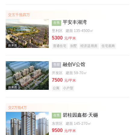
公园地产
宜居生态地产
大平层
名企盘
五证齐全
交五千抵四万
平安丰湖湾
在售
效果图
垦利区
建面 135-4500㎡
5300
元/平米
普通住宅
别墅
经济适用房
住宅底商
公园地产
融创V公馆
售罄
开发区
建面 59-70㎡
效果图
7500
元/平米
公寓
小户型
交2万抵4万
碧桂园鑫都·天樾
在售
东营区
建面 145-270㎡
9500
元/平米