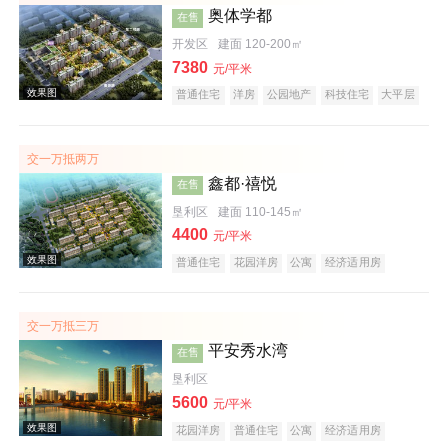
奥体学都
在售
开发区
建面 120-200㎡
7380
元/平米
效果图
普通住宅
洋房
公园地产
科技住宅
大平层
名企盘
五证齐全
交一万抵两万
鑫都·禧悦
在售
垦利区
建面 110-145㎡
4400
元/平米
普通住宅
花园洋房
公寓
经济适用房
酒店式公寓
公租房
公园地产
科技住宅
效果图
潜力楼盘
中式地产
养老地产
山景地产
低总价
名企盘
五证齐全
交一万抵三万
平安秀水湾
在售
垦利区
5600
元/平米
花园洋房
普通住宅
公寓
经济适用房