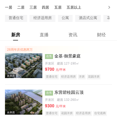
100万以上
一居
二居
三居
四居
五居
五居以上
普通住宅
经济适用房
公寓
酒店式公寓
花园
新房
直播
资讯
财经
28周年庆优惠两万
金基·御景豪庭
在售
开发区
建面 127-190㎡
9700
元/平米
普通住宅
经济适用房
洋房
花园洋房
酒店式公寓
限价房
公园地产
科技住宅
宜居生态地产
养老地产
海景地产
山景地产
河景地产
大平层
名企盘
五证齐全
东营碧桂园云顶
在售
开发区
建面 132-260㎡
9300
元/平米
普通住宅
花园洋房
经济适用房
住宅底商