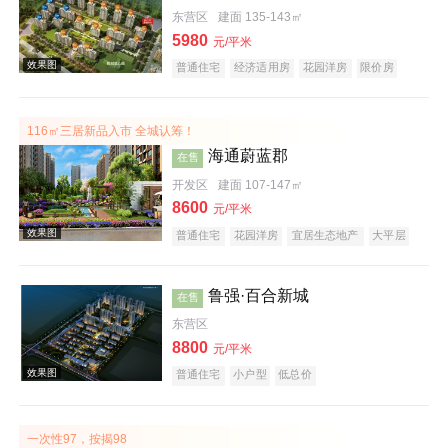
东营区
建面 135-143㎡
5980
元/平米
普通住宅
经济适用房
花园洋房
限价房
酒店式公寓
公园地产
旅游地产
宜居生态地产
江景地产
山景地产
河景地产
116㎡三居新品入市 全城认筹！
效果图
海通蔚蓝郡
在售
开发区
建面 107-147㎡
8600
元/平米
普通住宅
花园洋房
宜居生态地产
大平层
名企盘
五证齐全
鲁强·百合新城
在售
东营区
效果图
8800
元/平米
普通住宅
小户型
低总价
一次性97，按揭98