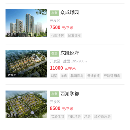
公园地产
旅游地产
宜居生态地产
养老地产
效果图
山景地产
庭院式住宅
低总价
大平层
名企盘
五证齐全
众成璟园
在售
开发区
7500
元/平米
花园洋房
普通住宅
东凯悦府
在售
开发区
建面 195-200㎡
效果图
11000
元/平米
别墅
洋房
花园洋房
普通住宅
经济适用房
住宅底商
酒店式公寓
公园地产
科技住宅
潜力楼盘
旅游地产
宜居生态地产
养老地产
山景地产
名企盘
五证齐全
西湖学都
在售
开发区
8500
元/平米
普通住宅
花园洋房
洋房
经济适用房
效果图
创意地产
海景地产
小户型
低总价
大平层
名企盘
五证齐全