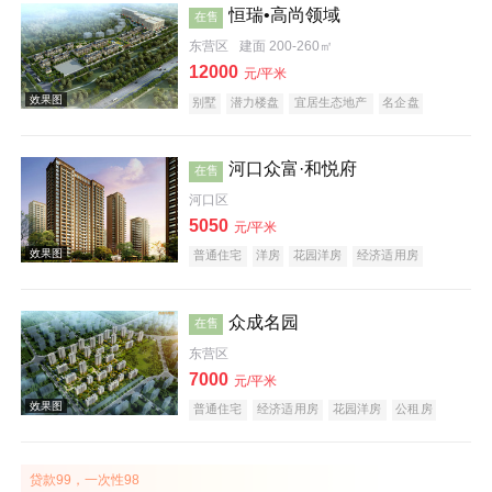
恒瑞•高尚领域
在售
东营区
建面 200-260㎡
12000
元/平米
别墅
潜力楼盘
宜居生态地产
名企盘
五证齐全
河口众富·和悦府
在售
效果图
河口区
5050
元/平米
普通住宅
洋房
花园洋房
经济适用房
商务公寓
住宅底商
创意地产
科技住宅
潜力楼盘
中式地产
宜居生态地产
海景地产
江景地产
名企盘
众成名园
在售
东营区
效果图
7000
元/平米
普通住宅
经济适用房
花园洋房
公租房
酒店式公寓
公园地产
贷款99，一次性98