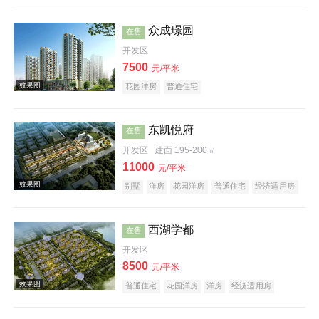
公园地产
旅游地产
宜居生态地产
养老地产
效果图
山景地产
庭院式住宅
低总价
大平层
名企盘
五证齐全
众成璟园
在售
开发区
7500
元/平米
花园洋房
普通住宅
东凯悦府
在售
开发区
建面 195-200㎡
效果图
11000
元/平米
别墅
洋房
花园洋房
普通住宅
经济适用房
住宅底商
酒店式公寓
公园地产
科技住宅
潜力楼盘
旅游地产
宜居生态地产
养老地产
山景地产
名企盘
五证齐全
西湖学都
在售
开发区
8500
元/平米
普通住宅
花园洋房
洋房
经济适用房
效果图
创意地产
海景地产
小户型
低总价
大平层
名企盘
五证齐全