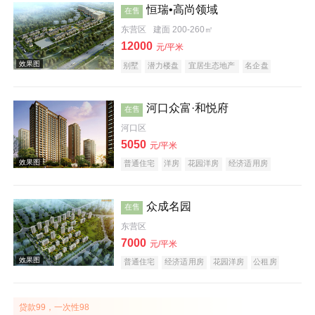
恒瑞•高尚领域
在售
东营区
建面 200-260㎡
12000
元/平米
别墅
潜力楼盘
宜居生态地产
名企盘
五证齐全
河口众富·和悦府
在售
效果图
河口区
5050
元/平米
普通住宅
洋房
花园洋房
经济适用房
商务公寓
住宅底商
创意地产
科技住宅
潜力楼盘
中式地产
宜居生态地产
海景地产
江景地产
名企盘
众成名园
在售
东营区
效果图
7000
元/平米
普通住宅
经济适用房
花园洋房
公租房
酒店式公寓
公园地产
贷款99，一次性98