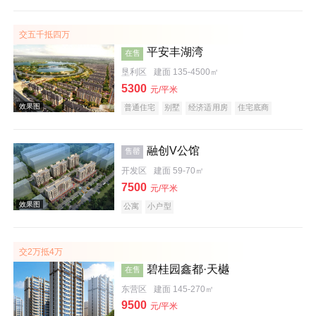
公园地产
宜居生态地产
大平层
名企盘
五证齐全
交五千抵四万
平安丰湖湾
在售
效果图
垦利区
建面 135-4500㎡
5300
元/平米
普通住宅
别墅
经济适用房
住宅底商
公园地产
融创V公馆
售罄
开发区
建面 59-70㎡
效果图
7500
元/平米
公寓
小户型
交2万抵4万
碧桂园鑫都·天樾
在售
东营区
建面 145-270㎡
9500
元/平米