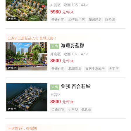
东营区
建面 135-143㎡
5980
元/平米
普通住宅
经济适用房
花园洋房
限价房
酒店式公寓
公园地产
旅游地产
宜居生态地产
江景地产
山景地产
河景地产
116㎡三居新品入市 全城认筹！
效果图
海通蔚蓝郡
在售
开发区
建面 107-147㎡
8600
元/平米
普通住宅
花园洋房
宜居生态地产
大平层
名企盘
五证齐全
鲁强·百合新城
在售
东营区
效果图
8800
元/平米
普通住宅
小户型
低总价
一次性97，按揭98