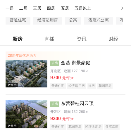
100万以上
一居
二居
三居
四居
五居
五居以上
普通住宅
经济适用房
公寓
酒店式公寓
花园
新房
直播
资讯
财经
28周年庆优惠两万
金基·御景豪庭
在售
开发区
建面 127-190㎡
9700
元/平米
普通住宅
经济适用房
洋房
花园洋房
酒店式公寓
限价房
公园地产
科技住宅
宜居生态地产
养老地产
海景地产
山景地产
河景地产
大平层
名企盘
五证齐全
东营碧桂园云顶
在售
开发区
建面 132-260㎡
9300
元/平米
普通住宅
花园洋房
经济适用房
住宅底商