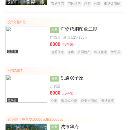
效果图
普通住宅
花园洋房
洋房
公寓
市场类商铺
经济适用房
商务公寓
公园地产
潜力楼盘
旅游地产
养老地产
海景地产
山景地产
大平层
名企盘
五证齐全
交5万抵6万
广饶梧桐印象二期
在售
广饶县
建面 125-155㎡
8000
元/平米
效果图
普通住宅
洋房
公园地产
科技住宅
大平层
名企盘
五证齐全
公寓3米7
凯旋双子座
在售
开发区
8000
元/平米
公寓
酒店式公寓
商业街商铺
普通住宅
经济适用房
花园洋房
公园地产
创意地产
效果图
科技住宅
潜力楼盘
宜居生态地产
养老地产
江景地产
购房即可尊享交10000元抵25000元
城市华府
在售